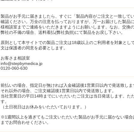
製品がお手元に届きましたら、すぐに「製品内容がご注文と一致して
確認ください。万全の注意を払っておりますが、万一お届けした製品
様相談室までご連絡をいただきますようにお願いします。なお、交換
弊社の不備の場合、送料着払(弊社負担)にて製品をお戻し下さい。
原則として本サイトでの製品ご注文は18歳以上のご利用者を対象とし
文は保護者の同意を必要とします。
お客さま相談室
info@stepbymedica.jp
0120-060-630
前払いの場合、指定日が無ければ入金確認後1営業日以内で発送致しま
それ以外の場合、ご注文確認後1営業日以内で発送致します。
当社営業日の平日14時までにいただいたご注文は当日発送します。た
す。
（土日祝日はお休みをいただいております。）
※1週間以上を過ぎてもご注文いただいた製品がお手元に届かない場合は、お客様相談
までお問合わせください。